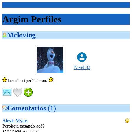
<Inicio>
Argim Perfiles
Mcloving
Nivel 32
fuera de mi perfil chusma
Comentarios (1)
Alexis Myers
Peroketa pasando acá?
15/09/2024, Argentina