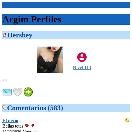
<Inicio>
Argim Perfiles
Hershey
Nivel 113
< <
Comentarios (583)
El necio
Bellas tetas
25/05/2026, Venezuela