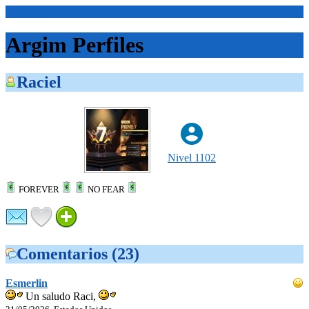
<Inicio>
Argim Perfiles
Raciel
Nivel 1102
FOREVER
NO FEAR
Comentarios (23)
Esmerlin
Un saludo Raci,