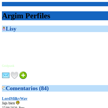
<Inicio>
Argim Perfiles
Lisy
Gridpunk
Comentarios (84)
LordMilkyWay
Jajs bien
27/06/2026, Peru