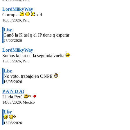
LordMilkyWay
Corrupta
x d
16/05/2026, Peru
Lisy
Ganó la K así q el JP tiene q esperar
27/06/2026
LordMilkyWay
Somos keiko en la segunda vuelta
15/05/2026, Peru
Lisy
No voto, trabajo en ONPE
16/05/2026
P A N D A!
Linda Perú
14/03/2026, México
Lisy
15/05/2026