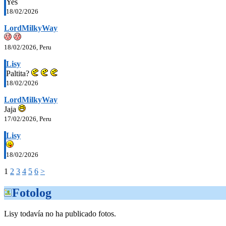
Yes
18/02/2026
LordMilkyWay
18/02/2026, Peru
Lisy
Paltita?
18/02/2026
LordMilkyWay
Jaja
17/02/2026, Peru
Lisy
18/02/2026
1
2
3
4
5
6
>
Fotolog
Lisy todavía no ha publicado fotos.