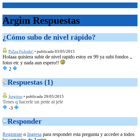
<Inicio>
Argim Respuestas
¿Cómo subo de nivel rápido?
PiZza FuJoshi!
• publicada 03/05/2015
Holaaa quisiera subir de nivel rapido estoy en 99 ya subi fondos ,,
fotos etc y nada aun espero!!
2
Respuestas (1)
Jorgitoo
• publicada 29/05/2015
Tenes q hacerle un pette al jefe
-3
Responder
Registrate
o
Ingresa
para responder esta pregunta y acceder a todos
los servicios de Argim