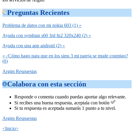
Preguntas Recientes
Problema de datos con mi nokia 603 (1) »
Ayuda con symbian s60 3rd fp2 320x240 (2) »
Ayuda con una app android (2) »
« ¿Cómo hago para que en los sims 3 mi pareja se mude conmigo?
(0)
Argim Respuestas
Colabora con esta sección
Responde o comenta cuando puedas aportar algo relevante.
Si recibes una buena respuesta, aceptala con botón
Si tu respuesta es aceptada sumarás 1 punto a tu nivel.
Argim Respuestas
<Inicio>