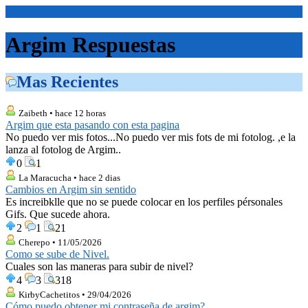
<Inicio>
Argim Respuestas
Mas Recientes
Zaibeth • hace 12 horas
Argim que esta pasando con esta pagina
No puedo ver mis fotos...No puedo ver mis fots de mi fotolog. ,e la
lanza al fotolog de Argim..
0
1
La Maracucha • hace 2 dias
Cambios en Argim sin sentido
Es increibklle que no se puede colocar en los perfiles pérsonales
Gifs. Que sucede ahora.
2
1
21
Cherepo • 11/05/2026
Como se sube de Nivel.
Cuales son las maneras para subir de nivel?
4
3
318
KirbyCachetitos • 29/04/2026
Cómo puedo obtener mi contraseña de argim?