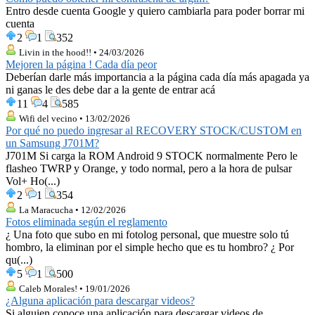
Entro desde cuenta Google y quiero cambiarla para poder borrar mi
cuenta
2
1
352
Livin in the hood!! • 24/03/2026
Mejoren la página ! Cada día peor
Deberían darle más importancia a la página cada día más apagada ya
ni ganas le des debe dar a la gente de entrar acá
11
4
585
Wifi del vecino • 13/02/2026
Por qué no puedo ingresar al RECOVERY STOCK/CUSTOM en
un Samsung J701M?
J701M Si carga la ROM Android 9 STOCK normalmente Pero le
flasheo TWRP y Orange, y todo normal, pero a la hora de pulsar
Vol+ Ho(...)
2
1
354
La Maracucha • 12/02/2026
Fotos eliminada según el reglamento
¿ Una foto que subo en mi fotolog personal, que muestre solo tú
hombro, la eliminan por el simple hecho que es tu hombro? ¿ Por
qu(...)
5
1
500
Caleb Morales! • 19/01/2026
¿Alguna aplicación para descargar videos?
Si alguien conoce una aplicación para descargar videos de