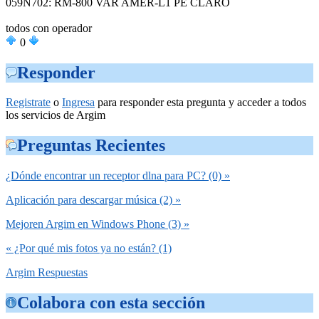
059N702: RM-800 VAR AMER-L1 PE CLARO
todos con operador
0
Responder
Registrate
o
Ingresa
para responder esta pregunta y acceder a todos
los servicios de Argim
Preguntas Recientes
¿Dónde encontrar un receptor dlna para PC? (0) »
Aplicación para descargar música (2) »
Mejoren Argim en Windows Phone (3) »
« ¿Por qué mis fotos ya no están? (1)
Argim Respuestas
Colabora con esta sección