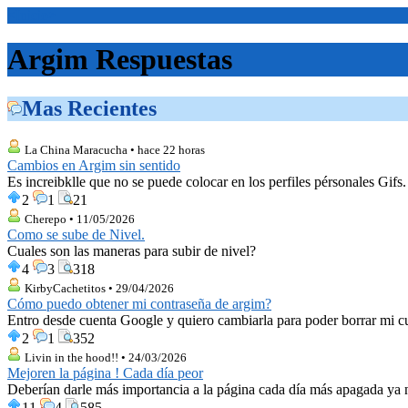
<Inicio>
Argim Respuestas
Mas Recientes
La China Maracucha • hace 22 horas
Cambios en Argim sin sentido
Es increibklle que no se puede colocar en los perfiles pérsonales Gifs
2
1
21
Cherepo • 11/05/2026
Como se sube de Nivel.
Cuales son las maneras para subir de nivel?
4
3
318
KirbyCachetitos • 29/04/2026
Cómo puedo obtener mi contraseña de argim?
Entro desde cuenta Google y quiero cambiarla para poder borrar mi c
2
1
352
Livin in the hood!! • 24/03/2026
Mejoren la página ! Cada día peor
Deberían darle más importancia a la página cada día más apagada ya ni
11
4
585