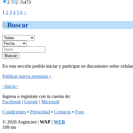
2
2
473
1
2
3
4
5
6
>
Buscar
En esta sección podrás iniciar y participar en discusiones sobre celula
Publicar nueva pregunta »
<Inicio>
Ingresa o registrate con tu cuenta de:
Facebook
|
Google
|
Microsoft
Condiciones
•
Privacidad
•
Contacto
•
Foro
© 2026 Argim.net |
WAP
|
WEB
109 ms