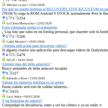
Wifi del vecino • 13/02/2026
Por qué no puedo ingresar al RECOVERY STOCK/CUSTOM en u
J701M Si carga la ROM Android 9 STOCK normalmente Pero le flashe
2
1
354
La China Maracucha • 12/02/2026
Fotos eliminada según el reglamento
¿ Una foto que subo en mi fotolog personal, que muestre solo tú hombr
5
1
500
Caleb Morales! • 19/01/2026
¿Alguna aplicación para descargar videos?
Si alguien conoce una aplicación para descargar videos de Dailymotion
4
3
479
JxCxF • 16/01/2026
Alguien mas del delta amacuro?
Busco amistades de delta amacuro tucupita
0
327
Eduardo y Ross • 15/01/2026
Validar los números telefónicos en argim
Hasta cuándo será esto de validar números...
6
633
Lucy Strkss • 04/01/2026
Y mi historieta de gaturro?
Comunidad en decadencia, entre a ver los cómics y ya no están :v