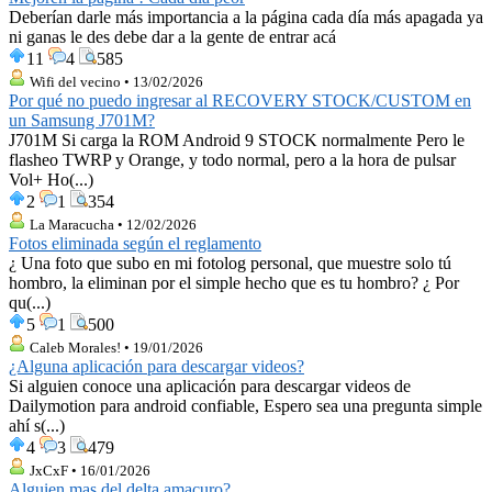
Deberían darle más importancia a la página cada día más apagada ya
ni ganas le des debe dar a la gente de entrar acá
11
4
585
Wifi del vecino • 13/02/2026
Por qué no puedo ingresar al RECOVERY STOCK/CUSTOM en
un Samsung J701M?
J701M Si carga la ROM Android 9 STOCK normalmente Pero le
flasheo TWRP y Orange, y todo normal, pero a la hora de pulsar
Vol+ Ho(...)
2
1
354
La Maracucha • 12/02/2026
Fotos eliminada según el reglamento
¿ Una foto que subo en mi fotolog personal, que muestre solo tú
hombro, la eliminan por el simple hecho que es tu hombro? ¿ Por
qu(...)
5
1
500
Caleb Morales! • 19/01/2026
¿Alguna aplicación para descargar videos?
Si alguien conoce una aplicación para descargar videos de
Dailymotion para android confiable, Espero sea una pregunta simple
ahí s(...)
4
3
479
JxCxF • 16/01/2026
Alguien mas del delta amacuro?