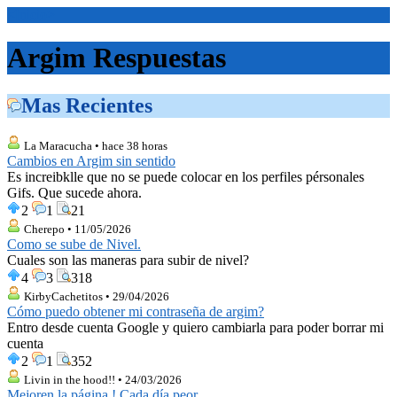
<Inicio>
Argim Respuestas
Mas Recientes
La Maracucha • hace 38 horas
Cambios en Argim sin sentido
Es increibklle que no se puede colocar en los perfiles pérsonales
Gifs. Que sucede ahora.
2
1
21
Cherepo • 11/05/2026
Como se sube de Nivel.
Cuales son las maneras para subir de nivel?
4
3
318
KirbyCachetitos • 29/04/2026
Cómo puedo obtener mi contraseña de argim?
Entro desde cuenta Google y quiero cambiarla para poder borrar mi
cuenta
2
1
352
Livin in the hood!! • 24/03/2026
Mejoren la página ! Cada día peor