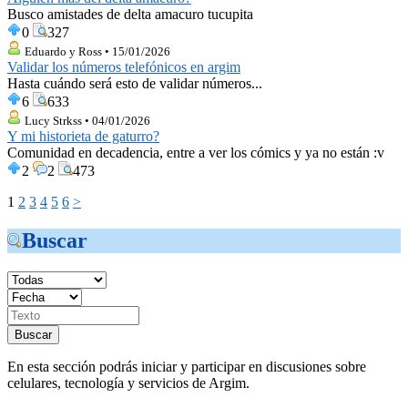
Busco amistades de delta amacuro tucupita
0
327
Eduardo y Ross • 15/01/2026
Validar los números telefónicos en argim
Hasta cuándo será esto de validar números...
6
633
Lucy Strkss • 04/01/2026
Y mi historieta de gaturro?
Comunidad en decadencia, entre a ver los cómics y ya no están :v
2
2
473
1
2
3
4
5
6
>
Buscar
En esta sección podrás iniciar y participar en discusiones sobre
celulares, tecnología y servicios de Argim.