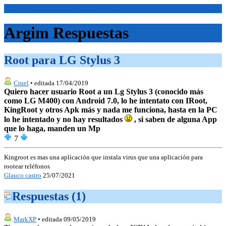
<Inicio>
Argim Respuestas
Root para LG Stylus 3
Cruel
• editada 17/04/2019
Quiero hacer usuario Root a un Lg Stylus 3 (conocido más
como LG M400) con Android 7.0, lo he intentato con IRoot,
KingRoot y otros Apk más y nada me funciona, hasta en la PC
lo he intentado y no hay resultados
, si saben de alguna App
que lo haga, manden un Mp
7
Kingroot es mas una aplicación que instala virus que una aplicación para
rootear teléfonos
Glauco castro
25/07/2021
Respuestas (1)
MarkXP
• editada 09/05/2019