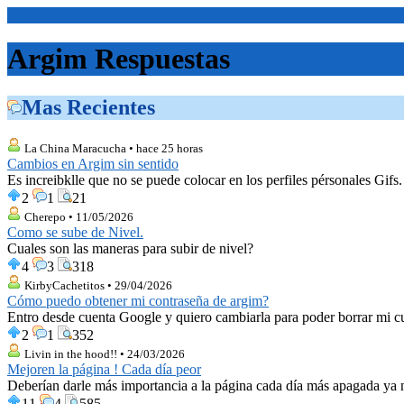
<Inicio>
Argim Respuestas
Mas Recientes
La China Maracucha • hace 25 horas
Cambios en Argim sin sentido
Es increibklle que no se puede colocar en los perfiles pérsonales Gifs
2
1
21
Cherepo • 11/05/2026
Como se sube de Nivel.
Cuales son las maneras para subir de nivel?
4
3
318
KirbyCachetitos • 29/04/2026
Cómo puedo obtener mi contraseña de argim?
Entro desde cuenta Google y quiero cambiarla para poder borrar mi c
2
1
352
Livin in the hood!! • 24/03/2026
Mejoren la página ! Cada día peor
Deberían darle más importancia a la página cada día más apagada ya ni
11
4
585