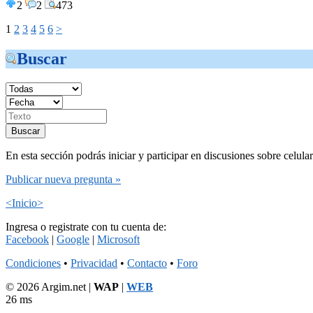
2
2
473
1
2
3
4
5
6
>
Buscar
En esta sección podrás iniciar y participar en discusiones sobre celula
Publicar nueva pregunta »
<Inicio>
Ingresa o registrate con tu cuenta de:
Facebook
|
Google
|
Microsoft
Condiciones
•
Privacidad
•
Contacto
•
Foro
© 2026 Argim.net |
WAP
|
WEB
26 ms