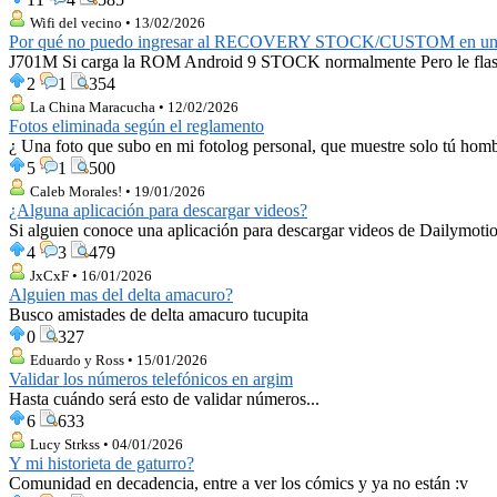
Wifi del vecino • 13/02/2026
Por qué no puedo ingresar al RECOVERY STOCK/CUSTOM en u
J701M Si carga la ROM Android 9 STOCK normalmente Pero le flashe
2
1
354
La China Maracucha • 12/02/2026
Fotos eliminada según el reglamento
¿ Una foto que subo en mi fotolog personal, que muestre solo tú hombr
5
1
500
Caleb Morales! • 19/01/2026
¿Alguna aplicación para descargar videos?
Si alguien conoce una aplicación para descargar videos de Dailymotion
4
3
479
JxCxF • 16/01/2026
Alguien mas del delta amacuro?
Busco amistades de delta amacuro tucupita
0
327
Eduardo y Ross • 15/01/2026
Validar los números telefónicos en argim
Hasta cuándo será esto de validar números...
6
633
Lucy Strkss • 04/01/2026
Y mi historieta de gaturro?
Comunidad en decadencia, entre a ver los cómics y ya no están :v