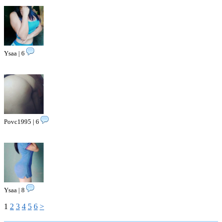
Ysaa | 6
Povc1995 | 6
Ysaa | 8
1
2
3
4
5
6
>