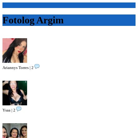
<Inicio>
Fotolog Argim
Ariannys Torres | 2
Ysaa | 2