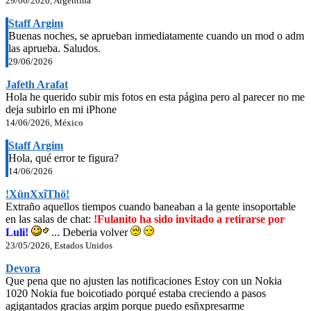
29/06/2026, Argentina
Staff Argim
Buenas noches, se aprueban inmediatamente cuando un mod o adm
las aprueba. Saludos.
29/06/2026
Jafeth Arafat
Hola he querido subir mis fotos en esta página pero al parecer no me
deja subirlo en mi iPhone
14/06/2026, México
Staff Argim
Hola, qué error te figura?
14/06/2026
!XünXxîThö!
Extraño aquellos tiempos cuando baneaban a la gente insoportable
en las salas de chat:
!Fulanito ha sido invitado a retirarse por
Luli!
... Deberia volver
23/05/2026, Estados Unidos
Devora
Que pena que no ajusten las notificaciones Estoy con un Nokia
1020 Nokia fue boicotiado porqué estaba creciendo a pasos
agigantados gracias argim porque puedo esñxpresarme