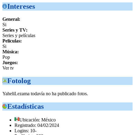
Intereses
General:
Si
Series y TV:
Series y películas
Películas:
Si
Música:
Pop
Juegos:
Ver tv
Fotolog
YaheliLezama todavía no ha publicado fotos.
Estadísticas
Ubicación: México
Registrado: 04/02/2024
Logins: 10-