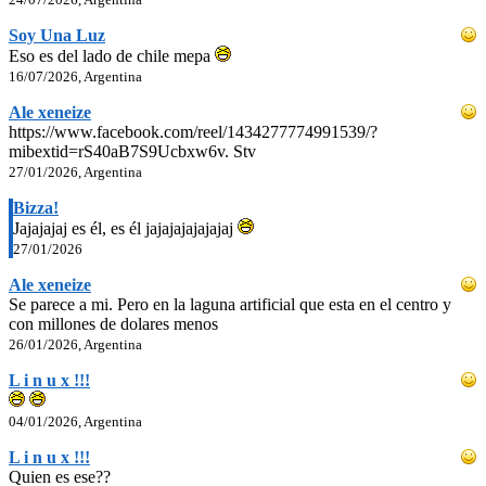
Soy Una Luz
Eso es del lado de chile mepa
16/07/2026, Argentina
Ale xeneize
https://www.facebook.com/reel/1434277774991539/?
mibextid=rS40aB7S9Ucbxw6v. Stv
27/01/2026, Argentina
Bizza!
Jajajajaj es él, es él jajajajajajajaj
27/01/2026
Ale xeneize
Se parece a mi. Pero en la laguna artificial que esta en el centro y
con millones de dolares menos
26/01/2026, Argentina
L i n u x !!!
04/01/2026, Argentina
L i n u x !!!
Quien es ese??