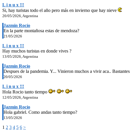
L i n u x !!!
Si, hay turistas todo el año pero más en invierno que hay nieve
20/05/2026, Argentina
Jazmín Rocío
En la parte montañosa estas de mendoza?
21/05/2026
L i n u x !!!
Hay muchos turistas en donde vives ?
13/05/2026, Argentina
Jazmín Rocío
Despues de la pandemia. Y... Vinieron muchos a vivir aca.. Bastantes
20/05/2026
L i n u x !!!
Hola Rocio tanto tiempo
12/05/2026, Argentina
Jazmín Rocío
Hola gabriel. Como andas tanto tiempo?
13/05/2026
1
2
3
4
5
6
>