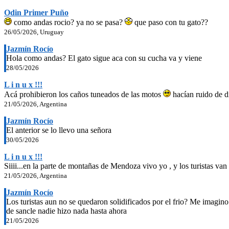
Odin Primer Puño
como andas rocio? ya no se pasa?
que paso con tu gato??
26/05/2026, Uruguay
Jazmín Rocío
Hola como andas? El gato sigue aca con su cucha va y viene
28/05/2026
L i n u x !!!
Acá prohibieron los caños tuneados de las motos
hacían ruido de di
21/05/2026, Argentina
Jazmín Rocío
El anterior se lo llevo una señora
30/05/2026
L i n u x !!!
Siiii...en la parte de montañas de Mendoza vivo yo , y los turistas van
21/05/2026, Argentina
Jazmín Rocío
Los turistas aun no se quedaron solidificados por el frio? Me imagino
de sancle nadie hizo nada hasta ahora
21/05/2026