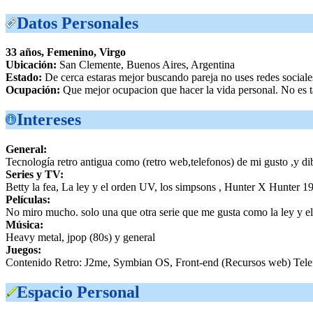
Datos Personales
33 años, Femenino, Virgo
Ubicación:
San Clemente, Buenos Aires, Argentina
Estado:
De cerca estaras mejor buscando pareja no uses redes sociale
Ocupación:
Que mejor ocupacion que hacer la vida personal. No es ta
Intereses
General:
Tecnología retro antigua como (retro web,telefonos) de mi gusto ,y di
Series y TV:
Betty la fea, La ley y el orden UV, los simpsons , Hunter X Hunter 1
Películas:
No miro mucho. solo una que otra serie que me gusta como la ley y el 
Música:
Heavy metal, jpop (80s) y general
Juegos:
Contenido Retro: J2me, Symbian OS, Front-end (Recursos web) Telef
Espacio Personal