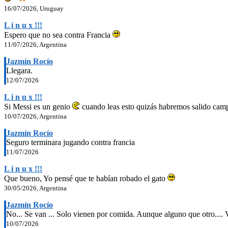
16/07/2026, Uruguay
L i n u x !!!
Espero que no sea contra Francia
11/07/2026, Argentina
Jazmín Rocío
Llegara.
12/07/2026
L i n u x !!!
Si Messi es un genio
cuando leas esto quizás habremos salido ca
10/07/2026, Argentina
Jazmín Rocío
Seguro terminara jugando contra francia
11/07/2026
L i n u x !!!
Que bueno, Yo pensé que te habían robado el gato
30/05/2026, Argentina
Jazmín Rocío
No... Se van ... Solo vienen por comida. Aunque alguno que otro....
10/07/2026