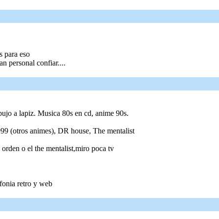
s para eso
n personal confiar....
bujo a lapiz. Musica 80s en cd, anime 90s.
999 (otros animes), DR house, The mentalist
orden o el the mentalist,miro poca tv
onia retro y web