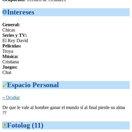
Intereses
General:
Chicas
Series y TV:
El Rey David
Películas:
Troya
Música:
Cristiana
Juegos:
Chat
Espacio Personal
« Ocultar
De que le vale al hombre ganar el mundo sí al final pierde su alma
??
Fotolog (11)