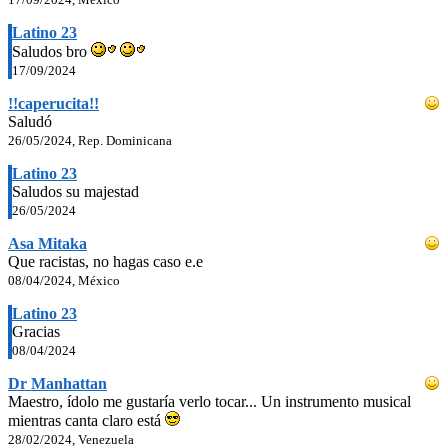
Latino 23
Saludos bro
17/09/2024
!!caperucita!!
Saludó
26/05/2024, Rep. Dominicana
Latino 23
Saludos su majestad
26/05/2024
Asa Mitaka
Que racistas, no hagas caso e.e
08/04/2024, México
Latino 23
Gracias
08/04/2024
Dr Manhattan
Maestro, ídolo me gustaría verlo tocar... Un instrumento musical
mientras canta claro está
28/02/2024, Venezuela