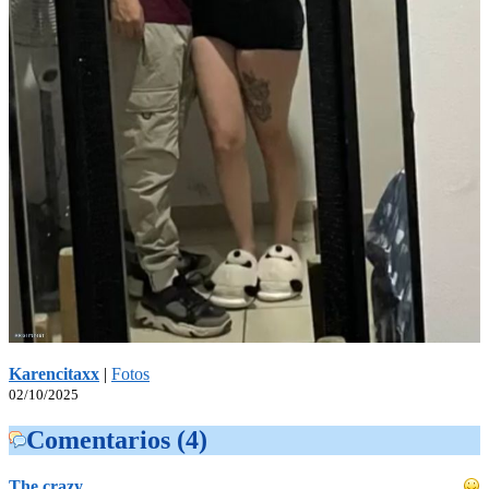
Karencitaxx
|
Fotos
02/10/2025
Comentarios (4)
The crazy