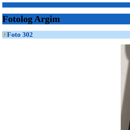
<Inicio>
Fotolog Argim
Foto 302