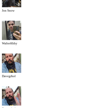
Jon Snow
Walterfthhy
Davegrhol