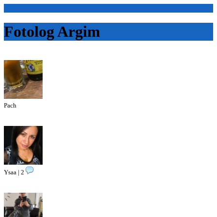
<Inicio>
Fotolog Argim
Pach
Ysaa | 2