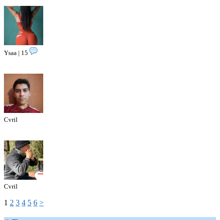
Ysaa | 15
Cvril
Cvril
1
2
3
4
5
6
>