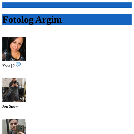
<Inicio>
Fotolog Argim
Ysaa | 2
Jon Snow