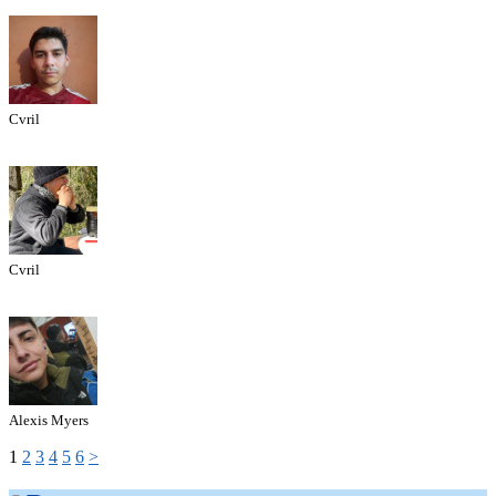
Cvril
Cvril
Alexis Myers
1
2
3
4
5
6
>