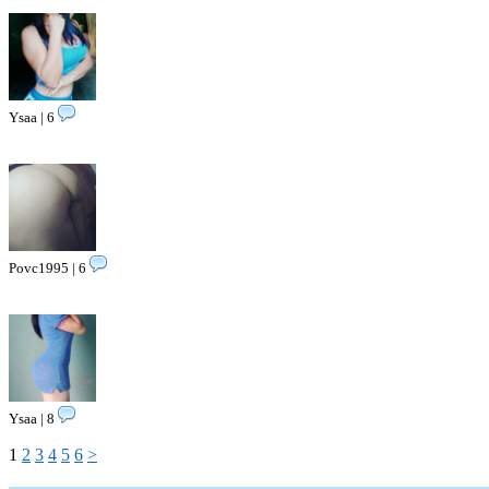
Ysaa | 6
Povc1995 | 6
Ysaa | 8
1
2
3
4
5
6
>