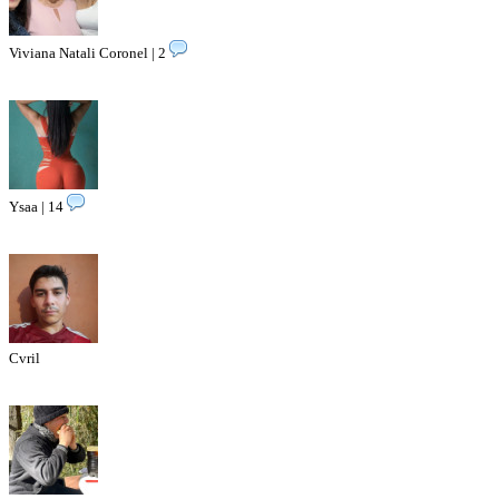
Viviana Natali Coronel | 2
Ysaa | 14
Cvril