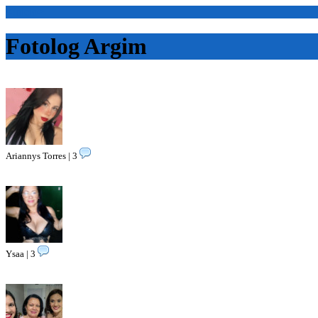
<Inicio>
Fotolog Argim
Ariannys Torres | 3
Ysaa | 3