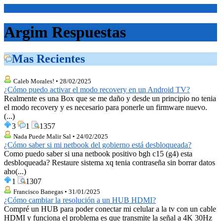
<Inicio>
Argim Respuestas
Mas Recientes
Caleb Morales! • 28/02/2025
¿Cómo puedo activar el modo recovery en un Android TV?
Realmente es una Box que se me daño y desde un principio no tenia
el modo recovery y es necesario para ponerle un firmware nuevo.
(...)
3
1
1357
Nada Puede Malir Sal • 24/02/2025
¿Cómo saber si mi netbook del gobierno está desbloqueada?
Como puedo saber si una netbook positivo bgh c15 (g4) esta
desbloqueada? Restaure sistema xq tenia contraseña sin borrar datos
aho(...)
1
1307
Francisco Banegas • 31/01/2025
¿Cómo cambiar la resolución a un HUB HDMI?
Compré un HUB para poder conectar mi celular a la tv con un cable
HDMI y funciona el problema es que transmite la señal a 4K 30Hz