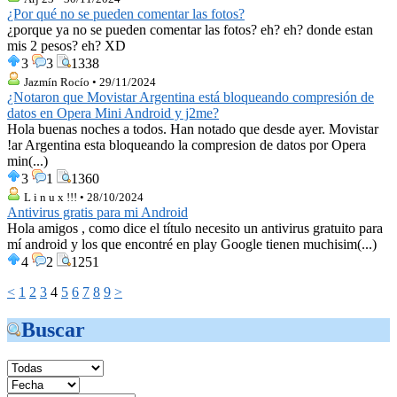
¿Por qué no se pueden comentar las fotos?
¿porque ya no se pueden comentar las fotos? eh? eh? donde estan
mis 2 pesos? eh? XD
3
3
1338
Jazmín Rocío • 29/11/2024
¿Notaron que Movistar Argentina está bloqueando compresión de
datos en Opera Mini Android y j2me?
Hola buenas noches a todos. Han notado que desde ayer. Movistar
!ar Argentina esta bloqueando la compresion de datos por Opera
min(...)
3
1
1360
L i n u x !!! • 28/10/2024
Antivirus gratis para mi Android
Hola amigos , como dice el título necesito un antivirus gratuito para
mí android y los que encontré en play Google tienen muchisim(...)
4
2
1251
<
1
2
3
4
5
6
7
8
9
>
Buscar