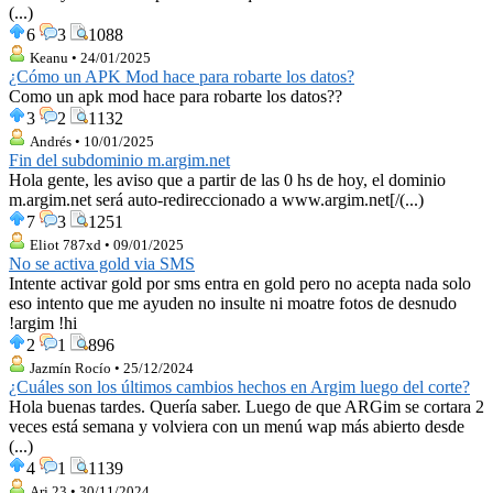
(...)
6
3
1088
Keanu • 24/01/2025
¿Cómo un APK Mod hace para robarte los datos?
Como un apk mod hace para robarte los datos??
3
2
1132
Andrés • 10/01/2025
Fin del subdominio m.argim.net
Hola gente, les aviso que a partir de las 0 hs de hoy, el dominio
m.argim.net será auto-redireccionado a www.argim.net[/(...)
7
3
1251
Eliot 787xd • 09/01/2025
No se activa gold via SMS
Intente activar gold por sms entra en gold pero no acepta nada solo
eso intento que me ayuden no insulte ni moatre fotos de desnudo
!argim !hi
2
1
896
Jazmín Rocío • 25/12/2024
¿Cuáles son los últimos cambios hechos en Argim luego del corte?
Hola buenas tardes. Quería saber. Luego de que ARGim se cortara 2
veces está semana y volviera con un menú wap más abierto desde
(...)
4
1
1139
Arj 23 • 30/11/2024