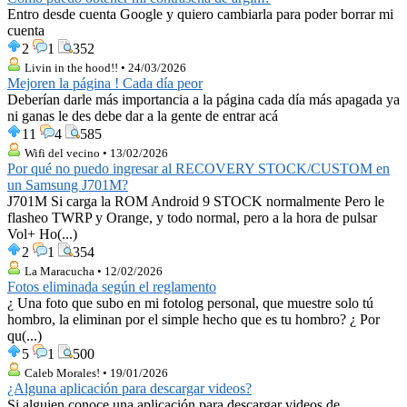
Entro desde cuenta Google y quiero cambiarla para poder borrar mi
cuenta
2
1
352
Livin in the hood!! • 24/03/2026
Mejoren la página ! Cada día peor
Deberían darle más importancia a la página cada día más apagada ya
ni ganas le des debe dar a la gente de entrar acá
11
4
585
Wifi del vecino • 13/02/2026
Por qué no puedo ingresar al RECOVERY STOCK/CUSTOM en
un Samsung J701M?
J701M Si carga la ROM Android 9 STOCK normalmente Pero le
flasheo TWRP y Orange, y todo normal, pero a la hora de pulsar
Vol+ Ho(...)
2
1
354
La Maracucha • 12/02/2026
Fotos eliminada según el reglamento
¿ Una foto que subo en mi fotolog personal, que muestre solo tú
hombro, la eliminan por el simple hecho que es tu hombro? ¿ Por
qu(...)
5
1
500
Caleb Morales! • 19/01/2026
¿Alguna aplicación para descargar videos?
Si alguien conoce una aplicación para descargar videos de