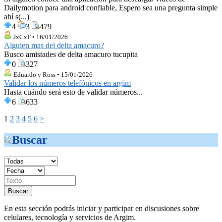
Dailymotion para android confiable, Espero sea una pregunta simple
ahí s(...)
4
3
479
JxCxF • 16/01/2026
Alguien mas del delta amacuro?
Busco amistades de delta amacuro tucupita
0
327
Eduardo y Ross • 15/01/2026
Validar los números telefónicos en argim
Hasta cuándo será esto de validar números...
6
633
1
2
3
4
5
6
>
Buscar
En esta sección podrás iniciar y participar en discusiones sobre
celulares, tecnología y servicios de Argim.