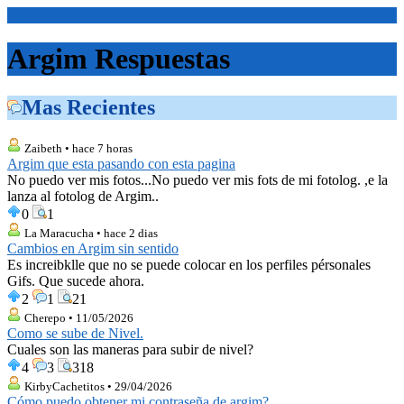
<Inicio>
Argim Respuestas
Mas Recientes
Zaibeth • hace 7 horas
Argim que esta pasando con esta pagina
No puedo ver mis fotos...No puedo ver mis fots de mi fotolog. ,e la
lanza al fotolog de Argim..
0
1
La Maracucha • hace 2 dias
Cambios en Argim sin sentido
Es increibklle que no se puede colocar en los perfiles pérsonales
Gifs. Que sucede ahora.
2
1
21
Cherepo • 11/05/2026
Como se sube de Nivel.
Cuales son las maneras para subir de nivel?
4
3
318
KirbyCachetitos • 29/04/2026
Cómo puedo obtener mi contraseña de argim?