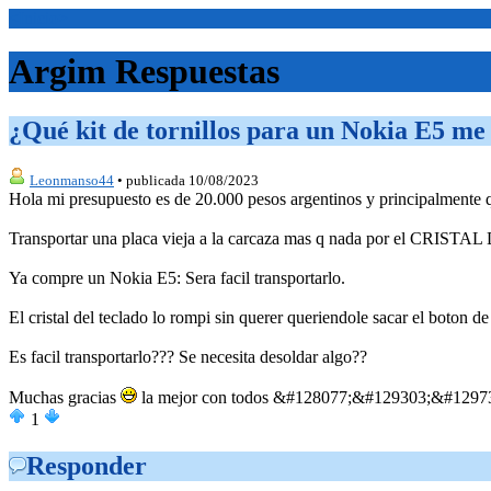
<Inicio>
Argim Respuestas
¿Qué kit de tornillos para un Nokia E5 m
Leonmanso44
• publicada 10/08/2023
Hola mi presupuesto es de 20.000 pesos argentinos y principalm
Transportar una placa vieja a la carcaza mas q nada por el CRIST
Ya compre un Nokia E5: Sera facil transportarlo.
El cristal del teclado lo rompi sin querer queriendole sacar el boton d
Es facil transportarlo??? Se necesita desoldar algo??
Muchas gracias
la mejor con todos &#128077;&#129303;&#1297
1
Responder