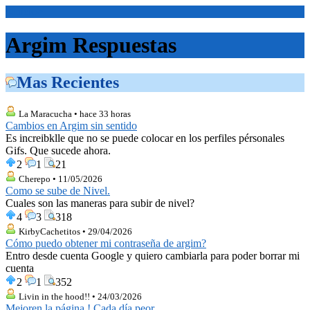
<Inicio>
Argim Respuestas
Mas Recientes
La Maracucha • hace 33 horas
Cambios en Argim sin sentido
Es increibklle que no se puede colocar en los perfiles pérsonales
Gifs. Que sucede ahora.
2
1
21
Cherepo • 11/05/2026
Como se sube de Nivel.
Cuales son las maneras para subir de nivel?
4
3
318
KirbyCachetitos • 29/04/2026
Cómo puedo obtener mi contraseña de argim?
Entro desde cuenta Google y quiero cambiarla para poder borrar mi
cuenta
2
1
352
Livin in the hood!! • 24/03/2026
Mejoren la página ! Cada día peor