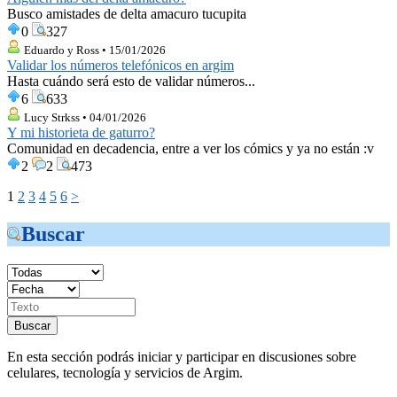
Busco amistades de delta amacuro tucupita
0
327
Eduardo y Ross • 15/01/2026
Validar los números telefónicos en argim
Hasta cuándo será esto de validar números...
6
633
Lucy Strkss • 04/01/2026
Y mi historieta de gaturro?
Comunidad en decadencia, entre a ver los cómics y ya no están :v
2
2
473
1
2
3
4
5
6
>
Buscar
En esta sección podrás iniciar y participar en discusiones sobre
celulares, tecnología y servicios de Argim.