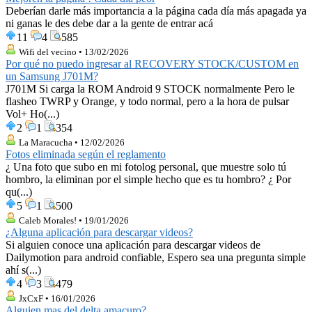
Deberían darle más importancia a la página cada día más apagada ya
ni ganas le des debe dar a la gente de entrar acá
11
4
585
Wifi del vecino • 13/02/2026
Por qué no puedo ingresar al RECOVERY STOCK/CUSTOM en
un Samsung J701M?
J701M Si carga la ROM Android 9 STOCK normalmente Pero le
flasheo TWRP y Orange, y todo normal, pero a la hora de pulsar
Vol+ Ho(...)
2
1
354
La Maracucha • 12/02/2026
Fotos eliminada según el reglamento
¿ Una foto que subo en mi fotolog personal, que muestre solo tú
hombro, la eliminan por el simple hecho que es tu hombro? ¿ Por
qu(...)
5
1
500
Caleb Morales! • 19/01/2026
¿Alguna aplicación para descargar videos?
Si alguien conoce una aplicación para descargar videos de
Dailymotion para android confiable, Espero sea una pregunta simple
ahí s(...)
4
3
479
JxCxF • 16/01/2026
Alguien mas del delta amacuro?