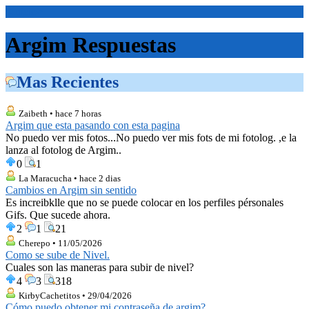
<Inicio>
Argim Respuestas
Mas Recientes
Zaibeth • hace 7 horas
Argim que esta pasando con esta pagina
No puedo ver mis fotos...No puedo ver mis fots de mi fotolog. ,e la
lanza al fotolog de Argim..
0
1
La Maracucha • hace 2 dias
Cambios en Argim sin sentido
Es increibklle que no se puede colocar en los perfiles pérsonales
Gifs. Que sucede ahora.
2
1
21
Cherepo • 11/05/2026
Como se sube de Nivel.
Cuales son las maneras para subir de nivel?
4
3
318
KirbyCachetitos • 29/04/2026
Cómo puedo obtener mi contraseña de argim?