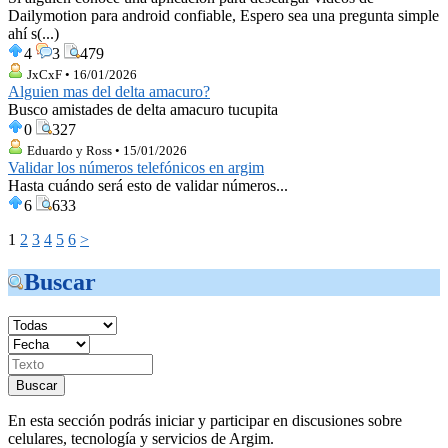
Dailymotion para android confiable, Espero sea una pregunta simple
ahí s(...)
4
3
479
JxCxF • 16/01/2026
Alguien mas del delta amacuro?
Busco amistades de delta amacuro tucupita
0
327
Eduardo y Ross • 15/01/2026
Validar los números telefónicos en argim
Hasta cuándo será esto de validar números...
6
633
1
2
3
4
5
6
>
Buscar
En esta sección podrás iniciar y participar en discusiones sobre
celulares, tecnología y servicios de Argim.