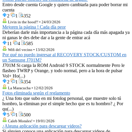
Entro desde cuenta Google y quiero cambiarla para poder borrar mi
cuenta
2
1
352
Livin in the hood!! • 24/03/2026
Mejoren la página ! Cada día peor
Deberían darle más importancia a la página cada día más apagada ya
ni ganas le des debe dar a la gente de entrar acá
11
4
585
Wifi del vecino • 13/02/2026
Por qué no puedo ingresar al RECOVERY STOCK/CUSTOM en
un Samsung J701M?
J701M Si carga la ROM Android 9 STOCK normalmente Pero le
flasheo TWRP y Orange, y todo normal, pero a la hora de pulsar
Vol+ Ho(...)
2
1
354
La Maracucha • 12/02/2026
Fotos eliminada según el reglamento
¿ Una foto que subo en mi fotolog personal, que muestre solo tú
hombro, la eliminan por el simple hecho que es tu hombro? ¿ Por
qu(...)
5
1
500
Caleb Morales! • 19/01/2026
¿Alguna aplicación para descargar videos?
Si alguien conoce una aplicación para descargar videos de