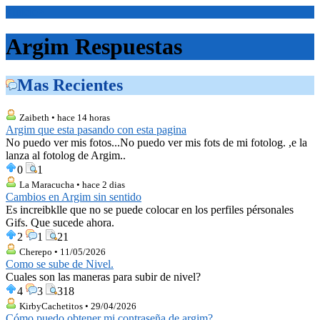
<Inicio>
Argim Respuestas
Mas Recientes
Zaibeth • hace 14 horas
Argim que esta pasando con esta pagina
No puedo ver mis fotos...No puedo ver mis fots de mi fotolog. ,e la
lanza al fotolog de Argim..
0
1
La Maracucha • hace 2 dias
Cambios en Argim sin sentido
Es increibklle que no se puede colocar en los perfiles pérsonales
Gifs. Que sucede ahora.
2
1
21
Cherepo • 11/05/2026
Como se sube de Nivel.
Cuales son las maneras para subir de nivel?
4
3
318
KirbyCachetitos • 29/04/2026
Cómo puedo obtener mi contraseña de argim?