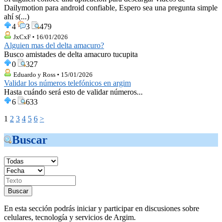
Dailymotion para android confiable, Espero sea una pregunta simple
ahí s(...)
4
3
479
JxCxF • 16/01/2026
Alguien mas del delta amacuro?
Busco amistades de delta amacuro tucupita
0
327
Eduardo y Ross • 15/01/2026
Validar los números telefónicos en argim
Hasta cuándo será esto de validar números...
6
633
1
2
3
4
5
6
>
Buscar
En esta sección podrás iniciar y participar en discusiones sobre
celulares, tecnología y servicios de Argim.