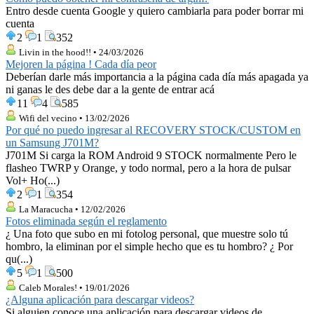
Entro desde cuenta Google y quiero cambiarla para poder borrar mi
cuenta
2
1
352
Livin in the hood!! • 24/03/2026
Mejoren la página ! Cada día peor
Deberían darle más importancia a la página cada día más apagada ya
ni ganas le des debe dar a la gente de entrar acá
11
4
585
Wifi del vecino • 13/02/2026
Por qué no puedo ingresar al RECOVERY STOCK/CUSTOM en
un Samsung J701M?
J701M Si carga la ROM Android 9 STOCK normalmente Pero le
flasheo TWRP y Orange, y todo normal, pero a la hora de pulsar
Vol+ Ho(...)
2
1
354
La Maracucha • 12/02/2026
Fotos eliminada según el reglamento
¿ Una foto que subo en mi fotolog personal, que muestre solo tú
hombro, la eliminan por el simple hecho que es tu hombro? ¿ Por
qu(...)
5
1
500
Caleb Morales! • 19/01/2026
¿Alguna aplicación para descargar videos?
Si alguien conoce una aplicación para descargar videos de