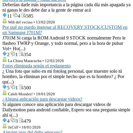
Deberían darle más importancia a la página cada día más apagada ya
ni ganas le des debe dar a la gente de entrar acá
11
4
585
Wifi del vecino • 13/02/2026
Por qué no puedo ingresar al RECOVERY STOCK/CUSTOM en
un Samsung J701M?
J701M Si carga la ROM Android 9 STOCK normalmente Pero le
flasheo TWRP y Orange, y todo normal, pero a la hora de pulsar
Vol+ Ho(...)
2
1
354
La China Maracucha • 12/02/2026
Fotos eliminada según el reglamento
¿ Una foto que subo en mi fotolog personal, que muestre solo tú
hombro, la eliminan por el simple hecho que es tu hombro? ¿ Por
qu(...)
5
1
500
Caleb Morales! • 19/01/2026
¿Alguna aplicación para descargar videos?
Si alguien conoce una aplicación para descargar videos de
Dailymotion para android confiable, Espero sea una pregunta simple
ahí s(...)
4
3
479
JxCxF • 16/01/2026
Alguien mas del delta amacuro?