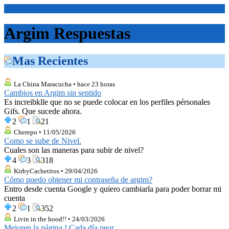
<Inicio>
Argim Respuestas
Mas Recientes
La China Maracucha • hace 23 horas
Cambios en Argim sin sentido
Es increibklle que no se puede colocar en los perfiles pérsonales
Gifs. Que sucede ahora.
2
1
21
Cherepo • 11/05/2026
Como se sube de Nivel.
Cuales son las maneras para subir de nivel?
4
3
318
KirbyCachetitos • 29/04/2026
Cómo puedo obtener mi contraseña de argim?
Entro desde cuenta Google y quiero cambiarla para poder borrar mi
cuenta
2
1
352
Livin in the hood!! • 24/03/2026
Mejoren la página ! Cada día peor