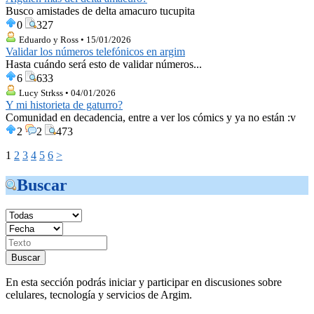
Busco amistades de delta amacuro tucupita
0
327
Eduardo y Ross • 15/01/2026
Validar los números telefónicos en argim
Hasta cuándo será esto de validar números...
6
633
Lucy Strkss • 04/01/2026
Y mi historieta de gaturro?
Comunidad en decadencia, entre a ver los cómics y ya no están :v
2
2
473
1
2
3
4
5
6
>
Buscar
En esta sección podrás iniciar y participar en discusiones sobre
celulares, tecnología y servicios de Argim.