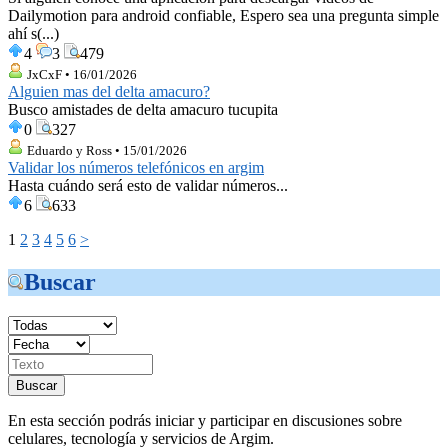
Dailymotion para android confiable, Espero sea una pregunta simple
ahí s(...)
4
3
479
JxCxF • 16/01/2026
Alguien mas del delta amacuro?
Busco amistades de delta amacuro tucupita
0
327
Eduardo y Ross • 15/01/2026
Validar los números telefónicos en argim
Hasta cuándo será esto de validar números...
6
633
1
2
3
4
5
6
>
Buscar
En esta sección podrás iniciar y participar en discusiones sobre
celulares, tecnología y servicios de Argim.