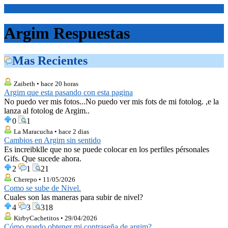
<Inicio>
Argim Respuestas
Mas Recientes
Zaibeth • hace 20 horas
Argim que esta pasando con esta pagina
No puedo ver mis fotos...No puedo ver mis fots de mi fotolog. ,e la
lanza al fotolog de Argim..
0
1
La Maracucha • hace 2 dias
Cambios en Argim sin sentido
Es increibklle que no se puede colocar en los perfiles pérsonales
Gifs. Que sucede ahora.
2
1
21
Cherepo • 11/05/2026
Como se sube de Nivel.
Cuales son las maneras para subir de nivel?
4
3
318
KirbyCachetitos • 29/04/2026
Cómo puedo obtener mi contraseña de argim?