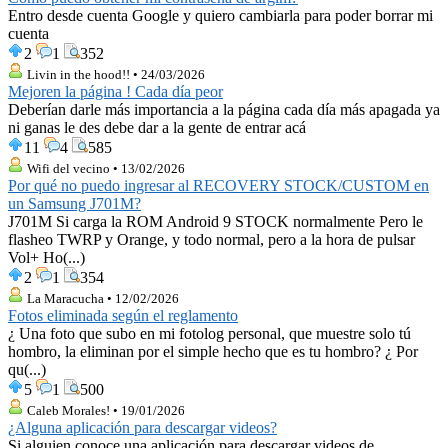
Entro desde cuenta Google y quiero cambiarla para poder borrar mi
cuenta
2
1
352
Livin in the hood!! • 24/03/2026
Mejoren la página ! Cada día peor
Deberían darle más importancia a la página cada día más apagada ya
ni ganas le des debe dar a la gente de entrar acá
11
4
585
Wifi del vecino • 13/02/2026
Por qué no puedo ingresar al RECOVERY STOCK/CUSTOM en
un Samsung J701M?
J701M Si carga la ROM Android 9 STOCK normalmente Pero le
flasheo TWRP y Orange, y todo normal, pero a la hora de pulsar
Vol+ Ho(...)
2
1
354
La Maracucha • 12/02/2026
Fotos eliminada según el reglamento
¿ Una foto que subo en mi fotolog personal, que muestre solo tú
hombro, la eliminan por el simple hecho que es tu hombro? ¿ Por
qu(...)
5
1
500
Caleb Morales! • 19/01/2026
¿Alguna aplicación para descargar videos?
Si alguien conoce una aplicación para descargar videos de