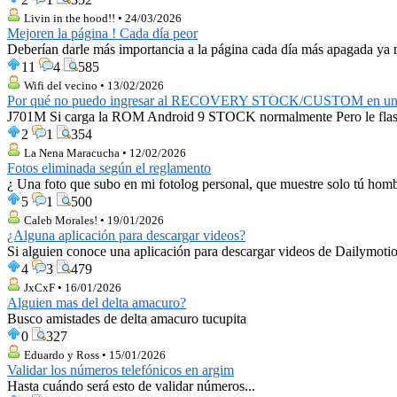
Livin in the hood!! • 24/03/2026
Mejoren la página ! Cada día peor
Deberían darle más importancia a la página cada día más apagada ya ni
11
4
585
Wifi del vecino • 13/02/2026
Por qué no puedo ingresar al RECOVERY STOCK/CUSTOM en u
J701M Si carga la ROM Android 9 STOCK normalmente Pero le flashe
2
1
354
La Nena Maracucha • 12/02/2026
Fotos eliminada según el reglamento
¿ Una foto que subo en mi fotolog personal, que muestre solo tú hombr
5
1
500
Caleb Morales! • 19/01/2026
¿Alguna aplicación para descargar videos?
Si alguien conoce una aplicación para descargar videos de Dailymotion
4
3
479
JxCxF • 16/01/2026
Alguien mas del delta amacuro?
Busco amistades de delta amacuro tucupita
0
327
Eduardo y Ross • 15/01/2026
Validar los números telefónicos en argim
Hasta cuándo será esto de validar números...