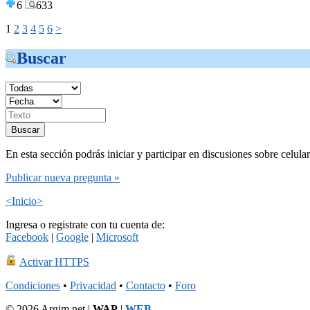
6
633
1
2
3
4
5
6
>
Buscar
En esta sección podrás iniciar y participar en discusiones sobre celula
Publicar nueva pregunta »
<Inicio>
Ingresa o registrate con tu cuenta de:
Facebook
|
Google
|
Microsoft
Activar HTTPS
Condiciones
•
Privacidad
•
Contacto
•
Foro
© 2026 Argim.net |
WAP
|
WEB