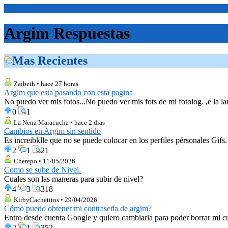
<Inicio>
Argim Respuestas
Mas Recientes
Zaibeth • hace 27 horas
Argim que esta pasando con esta pagina
No puedo ver mis fotos...No puedo ver mis fots de mi fotolog. ,e la la
0
1
La Nena Maracucha • hace 2 dias
Cambios en Argim sin sentido
Es increibklle que no se puede colocar en los perfiles pérsonales Gifs
2
1
21
Cherepo • 11/05/2026
Como se sube de Nivel.
Cuales son las maneras para subir de nivel?
4
3
318
KirbyCachetitos • 29/04/2026
Cómo puedo obtener mi contraseña de argim?
Entro desde cuenta Google y quiero cambiarla para poder borrar mi c
2
1
352