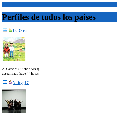
<Inicio>
Perfiles de todos los países
Lo Q ra
A. Carboni (Buenos Aires)
actualizado hace 44 horas
Nattyg17