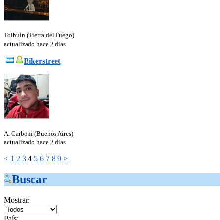
Tolhuin (Tierra del Fuego)
actualizado hace 2 dias
Bikerstreet
A. Carboni (Buenos Aires)
actualizado hace 2 dias
<
1
2
3
4
5
6
7
8
9
>
Buscar
Mostrar:
País: