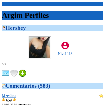
<Inicio>
Argim Perfiles
Hershey
Nivel 113
< <
Comentarios (583)
Mrrobot
659
11/08/2024, Argentina