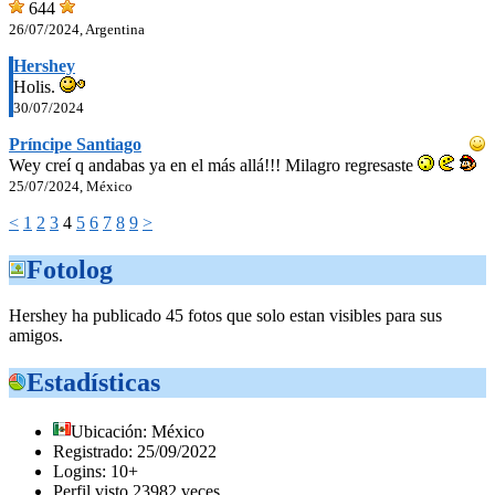
644
26/07/2024, Argentina
Hershey
Holis.
30/07/2024
Príncipe Santiago
Wey creí q andabas ya en el más allá!!! Milagro regresaste
25/07/2024, México
<
1
2
3
4
5
6
7
8
9
>
Fotolog
Hershey ha publicado 45 fotos que solo estan visibles para sus
amigos.
Estadísticas
Ubicación: México
Registrado: 25/09/2022
Logins: 10+
Perfil visto 23982 veces