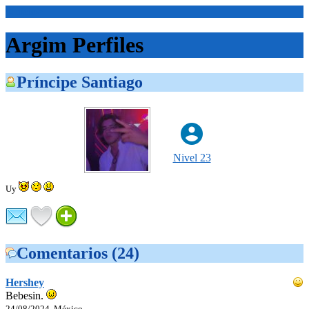
<Inicio>
Argim Perfiles
Príncipe Santiago
Nivel 23
Uy
Comentarios (24)
Hershey
Bebesin.
24/08/2024, México