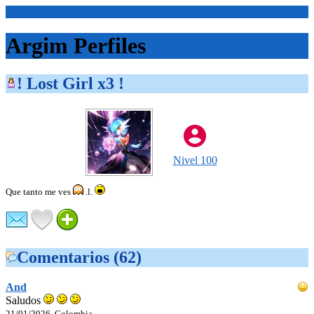
<Inicio>
Argim Perfiles
! Lost Girl x3 !
Nivel 100
Que tanto me ves
.l.
Comentarios (62)
And
Saludos
21/01/2026, Colombia