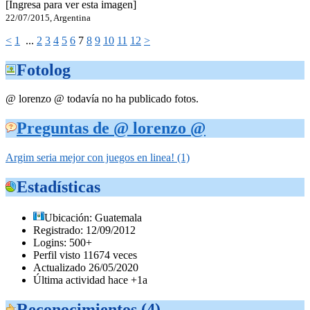
[Ingresa para ver esta imagen]
22/07/2015, Argentina
<
1
...
2
3
4
5
6
7
8
9
10
11
12
>
Fotolog
@ lorenzo @ todavía no ha publicado fotos.
Preguntas de @ lorenzo @
Argim seria mejor con juegos en linea! (1)
Estadísticas
Ubicación: Guatemala
Registrado: 12/09/2012
Logins: 500+
Perfil visto 11674 veces
Actualizado 26/05/2020
Última actividad hace +1a
Reconocimientos (4)