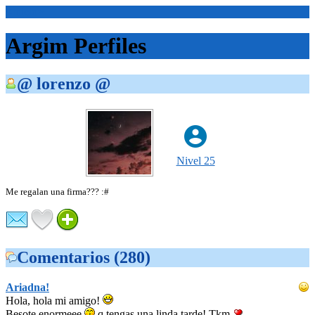
<Inicio>
Argim Perfiles
@ lorenzo @
Nivel 25
Me regalan una firma??? :#
Comentarios (280)
Ariadna!
Hola, hola mi amigo!
Besote enormeee
q tengas una linda tarde! Tkm