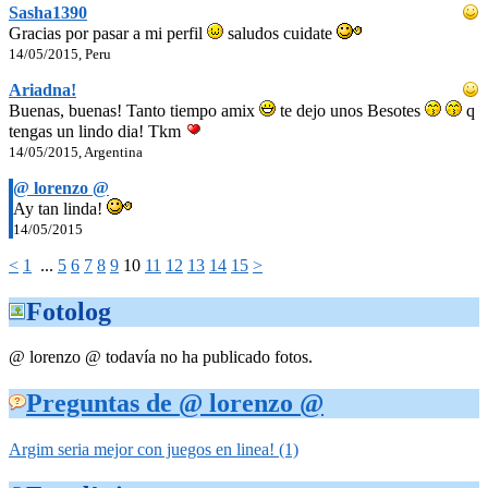
Sasha1390
Gracias por pasar a mi perfil
saludos cuidate
14/05/2015, Peru
Ariadna!
Buenas, buenas! Tanto tiempo amix
te dejo unos Besotes
q
tengas un lindo dia! Tkm
14/05/2015, Argentina
@ lorenzo @
Ay tan linda!
14/05/2015
<
1
...
5
6
7
8
9
10
11
12
13
14
15
>
Fotolog
@ lorenzo @ todavía no ha publicado fotos.
Preguntas de @ lorenzo @
Argim seria mejor con juegos en linea! (1)