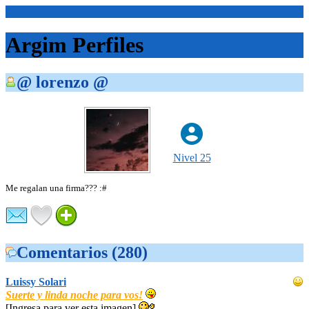
<Inicio>
Argim Perfiles
@ lorenzo @
Nivel 25
Me regalan una firma??? :#
Comentarios (280)
Luissy Solari
Suerte y linda noche para vos!
[Ingresa para ver esta imagen]