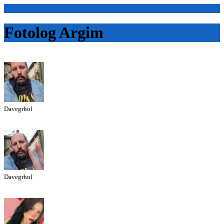
<Inicio>
Fotolog Argim
Davegrhol
Davegrhol