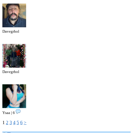
Davegrhol
Davegrhol
Ysaa | 6
1
2
3
4
5
6
>